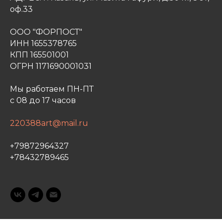
оф.33
ООО "ФОРПОСТ"
ИНН 1655378765
КПП 165501001
ОГРН 1171690001031
Мы работаем ПН-ПТ
с 08 до 17 часов
220388art@mail.ru
+79872964327
+78432789465